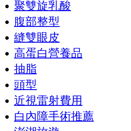
聚雙旋乳酸
腹部整型
縫雙眼皮
高蛋白營養品
抽脂
頭型
近視雷射費用
白內障手術推薦