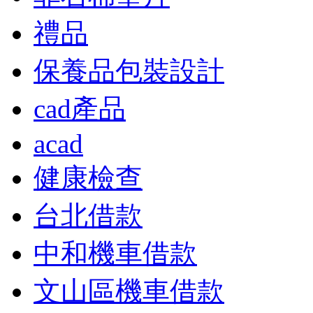
禮品
保養品包裝設計
cad產品
acad
健康檢查
台北借款
中和機車借款
文山區機車借款