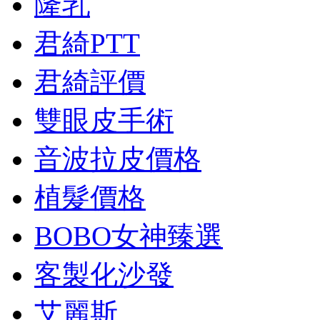
隆乳
君綺PTT
君綺評價
雙眼皮手術
音波拉皮價格
植髮價格
BOBO女神臻選
客製化沙發
艾麗斯