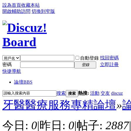
設為首頁
收藏本站
開啟輔助訪問
切換到窄版
找回密碼
自動登錄
密碼
立即註冊
登錄
快捷導航
論壇
BBS
搜索
熱搜:
活動
交友
discuz
搜索
牙醫醫療服務專精論壇
»
今日:
0
|
昨日:
0
|
帖子:
2887