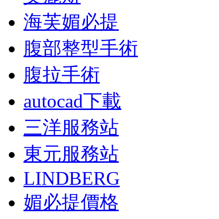
海芙媚必提
腹部整型手術
腹拉手術
autocad下載
三洋服務站
東元服務站
LINDBERG
媚必提價格