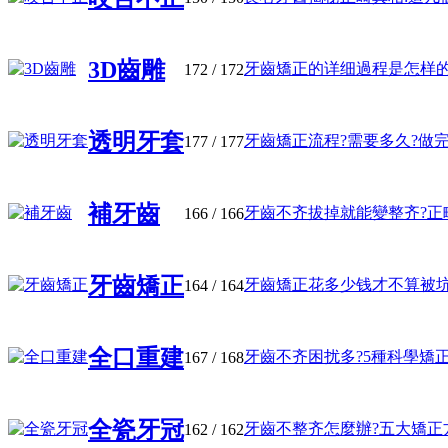
3D齒雕
牙齒矯正的详细過程是怎样的?整
172
/ 172
透明牙套
牙齒矯正流程?需要多久?做完注意
177
/ 177
補牙齒
牙齒不齐拔掉就能變整齐?正畸醫
166
/ 166
牙齒矯正
牙齒矯正花多少钱才不算被坑?5個
164
/ 164
全口重建
牙齒不齐困扰多?5種科學矯正方法
167
/ 168
全瓷牙冠
牙齒不整齐怎麼辦?五大矯正方案
162
/ 162