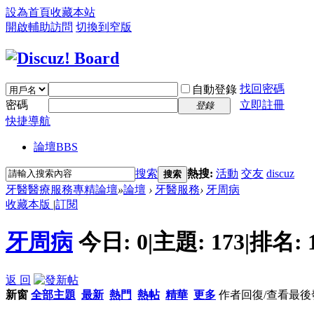
設為首頁
收藏本站
開啟輔助訪問
切換到窄版
找回密碼
自動登錄
密碼
立即註冊
登錄
快捷導航
論壇
BBS
搜索
熱搜:
活動
交友
discuz
搜索
牙醫醫療服務專精論壇
»
論壇
›
牙醫服務
›
牙周病
收藏本版
|
訂閱
牙周病
今日:
0
|
主題:
173
|
排名:
返 回
新窗
全部主題
最新
熱門
熱帖
精華
更多
作者
回復/查看
最後