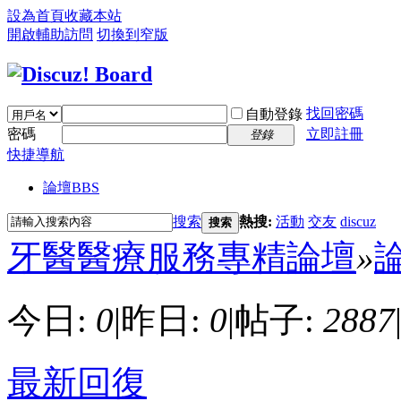
設為首頁
收藏本站
開啟輔助訪問
切換到窄版
找回密碼
自動登錄
密碼
立即註冊
登錄
快捷導航
論壇
BBS
搜索
熱搜:
活動
交友
discuz
搜索
牙醫醫療服務專精論壇
»
今日:
0
|
昨日:
0
|
帖子:
2887
最新回復