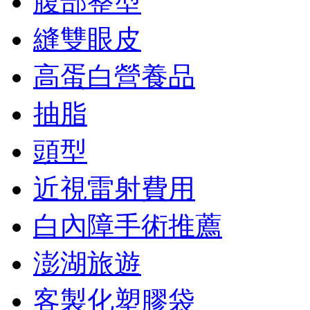
腹部整型
縫雙眼皮
高蛋白營養品
抽脂
頭型
近視雷射費用
白內障手術推薦
澎湖旅遊
客製化塑膠袋