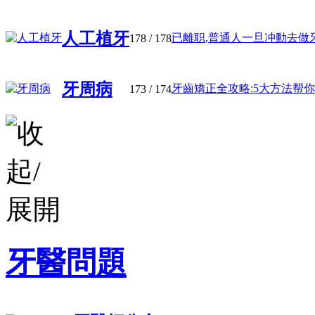
人工植牙
已離职,普通人一旦冲動去做牙齒
178
/ 178
牙周病
牙齒矯正全攻略:5大方法帮你重拾
173
/ 174
牙醫問題