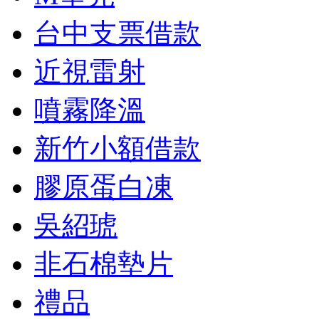
台中支票借款
近視雷射
噴霧降溫
新竹小額借款
膠原蛋白凍
吳紹琥
非石棉墊片
禮品