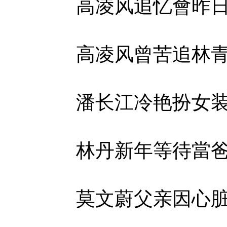
高凌风追忆會昨
高凌风曾苦追林
潘长江冷艳扮女
林丹新年等待當
莫文蔚父亲因心