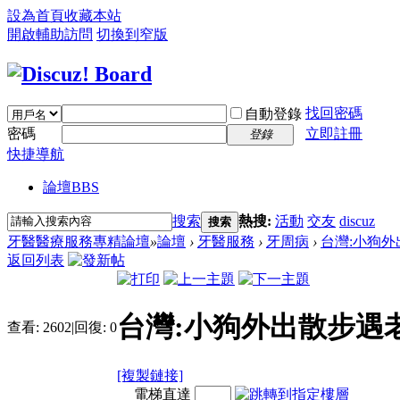
設為首頁
收藏本站
開啟輔助訪問
切換到窄版
找回密碼
自動登錄
密碼
立即註冊
登錄
快捷導航
論壇
BBS
搜索
熱搜:
活動
交友
discuz
搜索
牙醫醫療服務專精論壇
»
論壇
›
牙醫服務
›
牙周病
›
台灣:小狗外出
返回列表
台灣:小狗外出散步遇
查看:
2602
|
回復:
0
[複製鏈接]
電梯直達