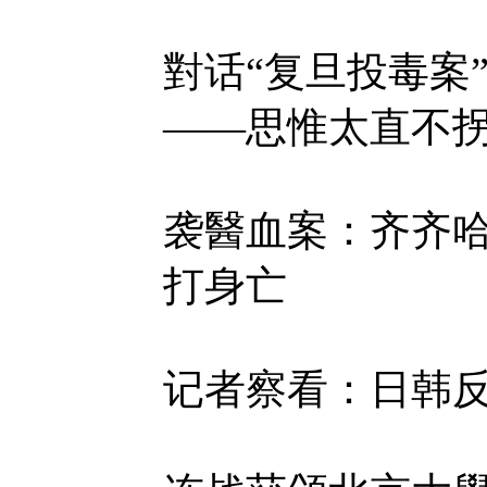
對话“复旦投毒案
——思惟太直不拐弯 
袭醫血案：齐齐
打身亡
记者察看：日韩反