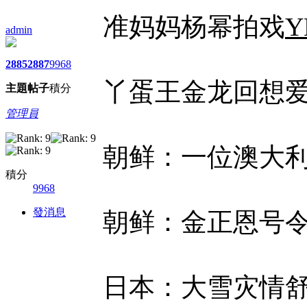
准妈妈杨幂拍戏
Y
admin
2885
2887
9968
丫蛋王金龙回想
主題
帖子
積分
管理員
朝鲜：一位澳大
積分
9968
發消息
朝鲜：金正恩号
日本：大雪灾情舒