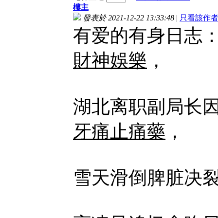
樓主
發表於 2021-12-22 13:33:48
|
只看該作
有爱的有身日志：
財神娛樂
，
湖北离职副局长因
牙痛止痛藥
，
雪天滑倒脾脏决裂