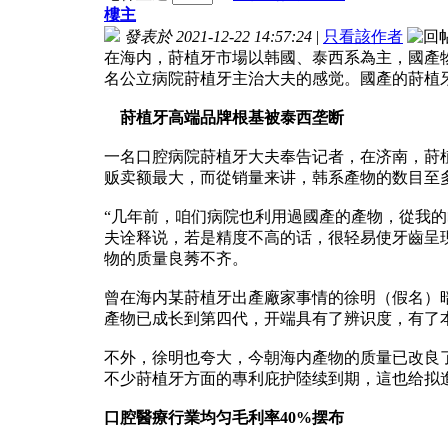
樓主
發表於 2021-12-22 14:57:24
|
只看該作者
在海内，莳植牙市場以韩國、泰西系為主，國產
名公立病院莳植牙主治大夫的感觉。國產的莳植
莳植牙高端品牌根基被泰西垄断
一名口腔病院莳植牙大夫奉告记者，在济南，莳
贩卖额最大，而從销量来讲，韩系產物的数目至
“几年前，咱们病院也利用過國產的產物，從我
夫诠释说，若是精度不高的话，很轻易使牙齒呈
物的质量良莠不齐。
曾在海内某莳植牙出產廠家事情的徐明（假名）
產物已成长到第四代，开端具有了辨识度，有了
不外，徐明也夸大，今朝海内產物的质量已改良
不少莳植牙方面的專利庇护陸续到期，這也给拟
口腔醫療行業均匀毛利率40%摆布