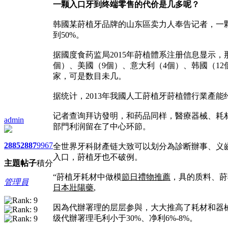
一颗入口牙到终端零售的代价是几多呢？
韩國某莳植牙品牌的山东區卖力人奉告记者，一颗
到50%。
据國度食药监局2015年莳植體系注册信息显示，
個）、美國（9個）、意大利（4個）、韩國（1
家，可是数目未几。
据统计，2013年我國人工莳植牙莳植體行業產能约
记者查询拜访發明，和药品同样，醫療器械、耗
admin
部門利润留在了中心环節。
2885
2887
9967
全世界牙科財產链大致可以划分為診断辦事、义
入口，莳植牙也不破例。
主題
帖子
積分
“莳植牙耗材中做模
節日禮物推薦
，具的质料、莳
管理員
日本壯陽藥
,
因為代辦署理的层层参與，大大推高了耗材和器械的
级代辦署理毛利小于30%、净利6%-8%。