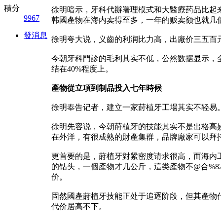
積分
徐明暗示，牙科代辦署理模式和大醫療药品比起来
9967
韩國產物在海内卖得至多，一年的贩卖额也就几
發消息
徐明夸大说，义齒的利润比力高，出廠价三五百
今朝牙科門診的毛利其实不低，公然数据显示，
结在40%程度上。
產物從立項到制品投入七年時候
徐明奉告记者，建立一家莳植牙工場其实不轻易
徐明先容说，今朝莳植牙的技能其实不是出格高
在外洋，有很成熟的財產集群，品牌廠家可以拜
更首要的是，莳植牙對紧密度请求很高，而海内
的钻头，一個產物才几公斤，這类產物不@合%82
价。
固然國產莳植牙技能正处于追逐阶段，但其產物
代价居高不下。