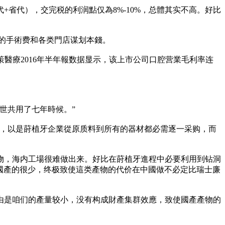
省代），交完税的利润點仅為8%-10%，总體其实不高。好比
夫的手術费和各类門店谋划本錢。
策醫療2016年半年報数据显示，该上市公司口腔营業毛利率连
世共用了七年時候。”
域，以是莳植牙企業從原质料到所有的器材都必需逐一采购，而
物，海内工場很难做出来。好比在莳植牙進程中必要利用到钻洞
士，國產的很少，终极致使這类產物的代价在中國做不必定比瑞士廉
由是咱们的產量较小，没有构成財產集群效應，致使國產產物的