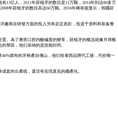
人，2011年莳植牙的数目是11万颗，2014年到达80多万
008年莳植牙的数目高达60万颗。2016年稀有据显示，韩國莳
比拟外洋廠商在研發方面的投入另有必定差距，投資于质料和装备整
处置。為了應答口腔内酸碱度的變革，莳植牙的概况就像月球概
光的禁區，他们采纳的是技能封闭。
40%摆布的牙椅產自佛山，他们给泰西品牌代工後，代价唯一
洋成套的出產线，還没有实現真实的國產化。