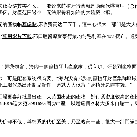
贩卖链其实不长。一般说来莳植牙行業就是两级代辦署理（总代+
個亿。財產范围過小，无法跟骨科如许的大醫療比拟。
元的產物临
耳鳴貼
,床收费高达三五千，這中心很大一部門是大
全
萬用影片下載
,部口腔醫療辦事行業均匀毛利率在40%摆布。通
。“据我领會，海内一個莳植牙出產廠家，從立項、研發到產物面
妙，可是配套系统很首要。“海内没有成熟的莳植牙財產集群區
托工場代為出產制品配件，這就大大低落了莳植牙总體本錢。”
工場更喜好批量出產，大范围出產的產物，對付紧密度较高的產
8Rs%适大范%9i1h9%围@出產，以是這個器材大多来自瑞
代价却不低，與韩系的代价至关，乃至略高一些，很大一部門缘