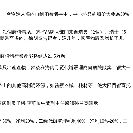
，產物進入海内再到消费者手中，中心环節的加价大要為30%
，71個莳植體系。這些品牌大部門来自瑞典（2個）、瑞士（5
植體系至多的。徐明奉告记者，這几年，國產物牌又增长了几
莳植體行業產能将到达21.5万颗。
業只出產產物，然後在海内寻觅代辦署理商向病院贩卖，很大一
条上的其他高利润环節，如醫療器械、耗材等，绝大部門都寄托
腔病
剝瓜子機
,院莳植中間副主任醫師孙兰英暗示。
、净利20%，二级代辦署理毛利40%、净利10%-20%，三