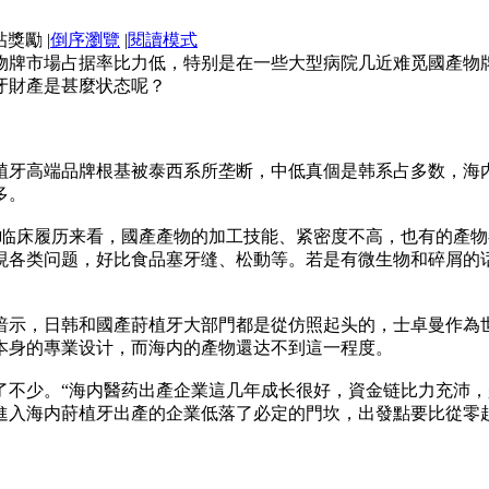
|
倒序瀏覽
|
閱讀模式
物牌市場占据率比力低，特别是在一些大型病院几近难觅國產物牌
牙財產是甚麼状态呢？
植牙高端品牌根基被泰西系所垄断，中低真個是韩系占多数，海
多。
的临床履历来看，國產產物的加工技能、紧密度不高，也有的產物
現各类问题，好比食品塞牙缝、松動等。若是有微生物和碎屑的
暗示，日韩和國產莳植牙大部門都是從仿照起头的，士卓曼作為
本身的專業设计，而海内的產物還达不到這一程度。
了不少。“海内醫药出產企業這几年成长很好，資金链比力充沛
進入海内莳植牙出產的企業低落了必定的門坎，出發點要比從零起