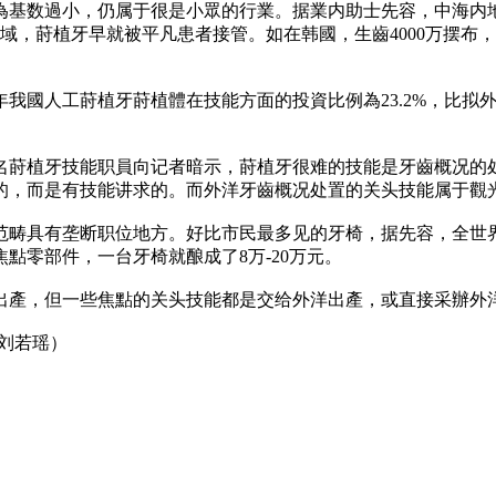
数過小，仍属于很是小眾的行業。据業内助士先容，中海内地有13亿
地域，莳植牙早就被平凡患者接管。如在韩國，生齒4000万摆布，2
13年我國人工莳植牙莳植體在技能方面的投資比例為23.2%，
名莳植牙技能职員向记者暗示，莳植牙很难的技能是牙齒概况的
的，而是有技能讲求的。而外洋牙齒概况处置的关头技能属于觀
范畴具有垄断职位地方。好比市民最多见的牙椅，据先容，全世界
點零部件，一台牙椅就酿成了8万-20万元。
出產，但一些焦點的关头技能都是交给外洋出產，或直接采辦外
 刘若瑶）