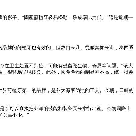
的影子。“國產莳植牙轻易松動，乐成率比力低。”這是近期一
内品牌的莳植牙也有效的，但数目未几。從贩卖额来讲，泰西系
存在卫生处置不到位，可能有残留微生物、碎屑等问题。”该大
话，很轻易呈現传染。此外，國產產物的制品率不高，统一批產
世界莳植牙第一的品牌，是各大廠家仿照的工具。今朝，日韩的
，是以可以直接把外洋的技能和装备买来举行出產。今朝國際上
头高不少。”