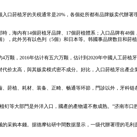
入口莳植牙的关税通常是20%，各個处所都有品牌贩卖代辦署理
那時，海内有14個莳植牙品牌、17個莳植體系；入口品牌有48個
2個），此外另有以色列（5個）和日本等。韩國事品牌数目和莳
4万颗，2016年估计有五六万颗，估计到2020年中國人工莳植牙
材代价太高，與其贩卖模式密不成分。好比，入口莳植牙出產企
齒、莳植、耗材、装备、正畸、畅通等环節，門診以外，牙科链
植钉等大部門是外洋入口，國產的產物還不敷成熟。”济南市口
采购本錢。据德摩钻研中間数据显示，一级代辦署理的毛利是50%