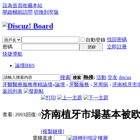
設為首頁
收藏本站
開啟輔助訪問
切換到窄版
找回密碼
自動登錄
密碼
立即註冊
登錄
快捷導航
論壇
BBS
搜索
熱搜:
活動
交友
discuz
搜索
牙醫醫療服務專精論壇
»
論壇
›
牙醫服務
›
牙周病
›
济南植牙市場
返回列表
济南植牙市場基本被欧
查看:
2693
|
回復:
0
[複製鏈接]
電梯直達