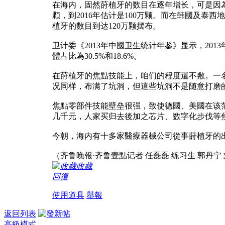
在海内，固然莳植牙的数目在逐年增长，可是因為基
颗，到2016年估计是100万颗。而在韩國及泰西
植牙的数目到达120万颗摆布。
卫计委《2013年中國卫生统计年鉴》显示，20
體占比為30.5%和18.6%。
在莳植牙的焦點技能上，咱们的程度還不敷。一
况同样，布满了坑洞，但這些坑洞不是随意打磨
焦點零部件技能壁垒很强，致使德國、美國在该
几千元，人家买归去後加之芯片、数字化步伐等焦
今朝，海内有十多家醫療器械公司從事莳植牙的
（齐鲁晚報·齐鲁壹點记者 任磊磊 练习生 郭丹宁
收藏
回復
使用道具
舉報
返回列表
高級模式