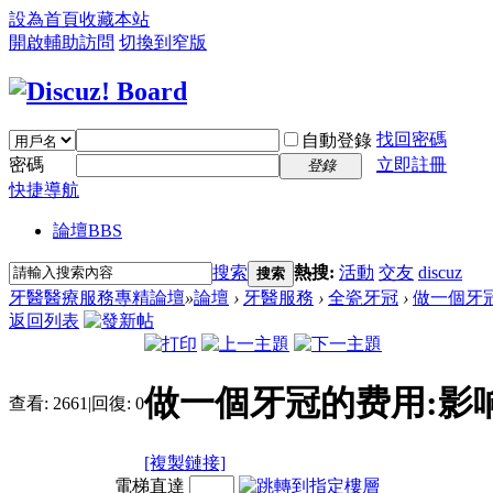
設為首頁
收藏本站
開啟輔助訪問
切換到窄版
找回密碼
自動登錄
密碼
立即註冊
登錄
快捷導航
論壇
BBS
搜索
熱搜:
活動
交友
discuz
搜索
牙醫醫療服務專精論壇
»
論壇
›
牙醫服務
›
全瓷牙冠
›
做一個牙
返回列表
做一個牙冠的费用:影
查看:
2661
|
回復:
0
[複製鏈接]
電梯直達