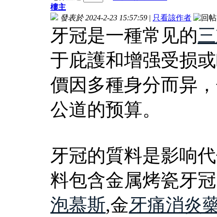
樓主
發表於 2024-2-23 15:57:59
|
只看該作者
牙冠是一種常见的
三
于庇護和增强受损或
價因多種身分而异，
公道的预算。
牙冠的質料是影响代
料包含金属烤瓷牙冠
泡慕斯
,金
牙痛消炎