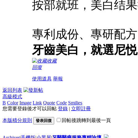
按部就班，美白结果
專利成份、專研配方
牙齒美白，就選尼悦
收藏
回復
使用道具
舉報
返回列表
高級模式
B
Color
Image
Link
Quote
Code
Smilies
您需要登錄後才可以回帖
登錄
|
立即註冊
本版積分規則
回帖後跳轉到最後一頁
發表回復
Archiver
|
手機版
|
小黑屋
|
牙醫醫療服務專精論壇