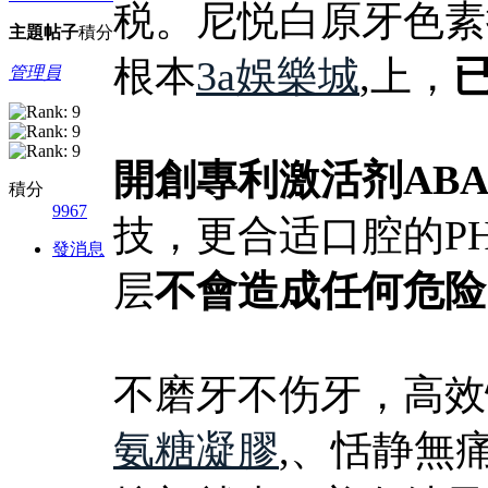
税。尼悦白原牙色素
主題
帖子
積分
根本
3a娛樂城
,上，
管理員
開創專利激活剂ABA
積分
9967
技，更合适口腔的P
發消息
层
不會造成任何危险
不磨牙不伤牙，高效
氨糖凝膠
,、恬静無