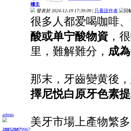
樓主
發表於 2024-12-19 17:39:09
|
只看該作者
很多人都爱喝咖啡、
酸或单宁酸物資
，很
里，難解難分，
成為
那末，牙齒變黄後，
擇尼悦白原牙色素提
admin
美牙市場上產物繁多
2885
2887
9967