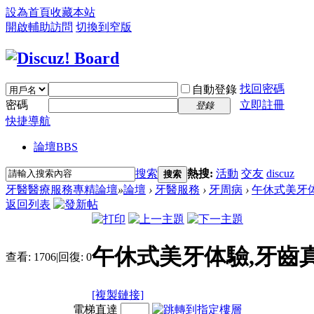
設為首頁
收藏本站
開啟輔助訪問
切換到窄版
找回密碼
自動登錄
密碼
立即註冊
登錄
快捷導航
論壇
BBS
搜索
熱搜:
活動
交友
discuz
搜索
牙醫醫療服務專精論壇
»
論壇
›
牙醫服務
›
牙周病
›
午休式美牙体
返回列表
午休式美牙体驗,牙齒
查看:
1706
|
回復:
0
[複製鏈接]
電梯直達