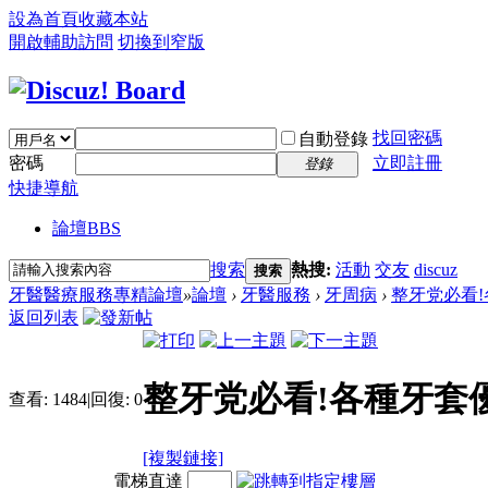
設為首頁
收藏本站
開啟輔助訪問
切換到窄版
找回密碼
自動登錄
密碼
立即註冊
登錄
快捷導航
論壇
BBS
搜索
熱搜:
活動
交友
discuz
搜索
牙醫醫療服務專精論壇
»
論壇
›
牙醫服務
›
牙周病
›
整牙党必看!
返回列表
整牙党必看!各種牙套
查看:
1484
|
回復:
0
[複製鏈接]
電梯直達