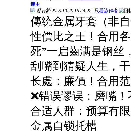
樓主
發表於 2025-10-29 16:34:22
|
只看該作者
傳统金属牙套（非自
性價比之王！合用各
死”一启齒满是钢丝
刮嘴到猜疑人生，干净
长處：廉價！合用范
❌错误谬误：磨嘴！
合适人群：预算有限
金属自锁托槽​