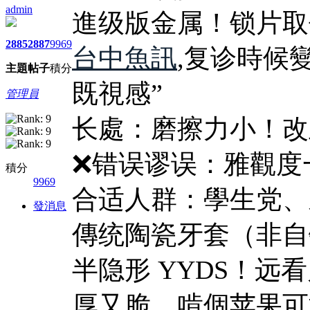
admin
進级版金属！锁片取
2885
2887
9969
台中魚訊
,复诊時候
主題
帖子
積分
既視感”
管理員
长處：磨擦力小！改
❌错误谬误：雅觀度
積分
9969
合适人群：學生党、
發消息
傳统陶瓷牙套（非自
半隐形 YYDS！
厚又脆，啃個苹果可能