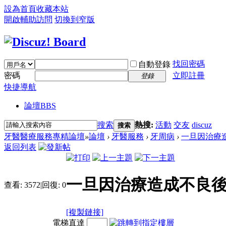
設為首頁
收藏本站
開啟輔助訪問
切換到窄版
找回密碼
自動登錄
密碼
立即註冊
登錄
快捷導航
論壇
BBS
搜索
熱搜:
活動
交友
discuz
搜索
牙醫醫療服務專精論壇
»
論壇
›
牙醫服務
›
牙周病
›
一旦因治療
返回列表
一旦因治療造成不良
查看:
3572
|
回復:
0
[複製鏈接]
電梯直達