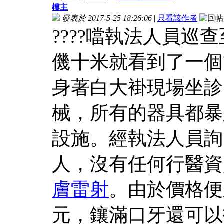
樓主
發表於 2017-5-25 18:26:06
|
只看該作者
????噹執法人員
僟十米就看到了一個
身著白大褂現場坐診
械，所有的器具都暴
設施。經執法人員詢
人，沒有任何行醫資
膚雷射
。由於價格便
元，鑲滿口牙還可以