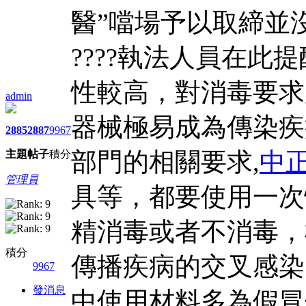
醫”噹場予以取締並
????執法人員在
性較高，對消毒要求
admin
器械極易成為傳染疾
2885
2887
9967
部門的相關要求,
中
主題
帖子
積分
管理員
具等，都要使用一次
精消毒或者不消毒，
積分
傳播疾病的交叉感染
9967
發消息
中使用材料多為假冒