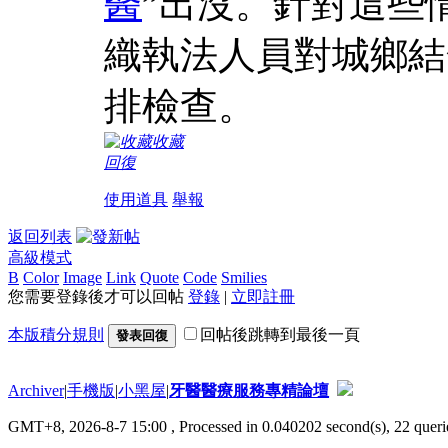
醫
”出沒。針對這些
織執法人員對城鄉結
排檢查。
收藏
回復
使用道具
舉報
返回列表
高級模式
B
Color
Image
Link
Quote
Code
Smilies
您需要登錄後才可以回帖
登錄
|
立即註冊
本版積分規則
回帖後跳轉到最後一頁
發表回復
Archiver
|
手機版
|
小黑屋
|
牙醫醫療服務專精論壇
GMT+8, 2026-8-7 15:00
, Processed in 0.040202 second(s), 22 querie