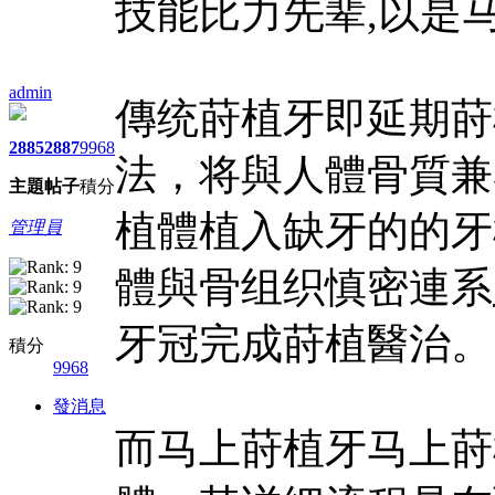
技能比力先辈,以是
admin
傳统莳植牙即延期莳
2885
2887
9968
法，将與人體骨質兼
主題
帖子
積分
植體植入缺牙的的牙
管理員
體與骨组织慎密連系
牙冠完成莳植醫治。
積分
9968
發消息
而马上莳植牙马上莳