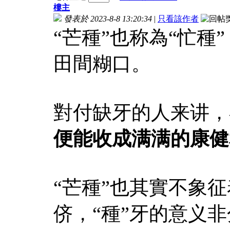
樓主
發表於 2023-8-8 13:20:34
|
只看該作者
“芒種”也称為“忙
田間糊口。
對付缺牙的人来讲
便能收成满满的康健
“芒種”也其實不象
侪，“種”牙的意义