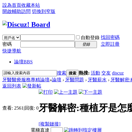
設為首頁
收藏本站
開啟輔助訪問
切換到窄版
找回密碼
自動登錄
密碼
立即註冊
登錄
快捷導航
論壇
BBS
搜索
熱搜:
活動
交友
discuz
搜索
牙醫醫療服務專精論壇
»
論壇
›
牙醫問題
›
牙醫薪水
›
牙醫解密:種
返回列表
牙醫解密:種植牙是怎麼“
查看:
2561
|
回復:
0
[複製鏈接]
電梯直達